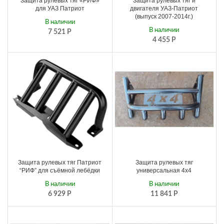
Защита рулевых тяг «РИФ»
Защита рулевых тяг и
для УАЗ Патриот
двигателя УАЗ-Патриот
(выпуск 2007-2014г.)
В наличии
В наличии
7 521
Р
4 455
Р
Защита рулевых тяг Патриот
Защита рулевых тяг
“РИФ” для съёмной лебёдки
универсальная 4х4
В наличии
В наличии
6 929
Р
11 841
Р