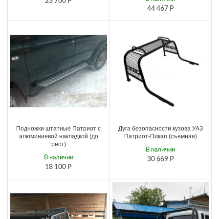
23 700
Р
44 467
Р
Подножки штатные Патриот с
Дуга безопасности кузова УАЗ
алюминиевой накладкой (до
Патриот-Пикап (съемная)
рест)
В наличии
В наличии
30 669
Р
18 100
Р