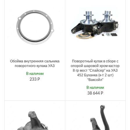
Обойма внутренняя сальника
Поворотный кулак в сборе с
поворотного кулака УАЗ
опорой шаровой хром кастор
8 гр мост “Спайсер” на УАЗ
В наличии
452 Буханка (к-т 2 шт)
233
Р
“Ваксойл”
В наличии
38 644
Р