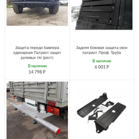
Защита передн бампера
Задняя боковая защита окон
одинарная Патриот защит
патриот. Проф. Труба
рулевых тяг (рест)
В наличии
В наличии
6 001
Р
14 798
Р