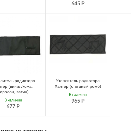
645
Р
литель радиатора
Утеплитель радиатора
тер (винил/кожа,
Хантер (стеганый ромб)
оролон, ватин)
В наличии
В наличии
965
Р
677
Р