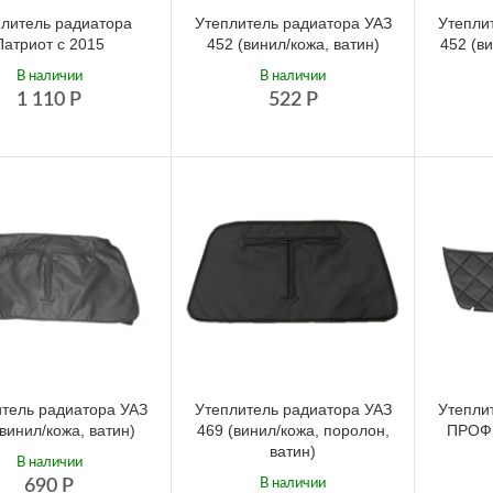
литель радиатора
Утеплитель радиатора УАЗ
Утепли
Патриот с 2015
452 (винил/кожа, ватин)
452 (в
В наличии
В наличии
1 110
Р
522
Р
тель радиатора УАЗ
Утеплитель радиатора УАЗ
Утепли
(винил/кожа, ватин)
469 (винил/кожа, поролон,
ПРОФИ
ватин)
В наличии
690
Р
В наличии