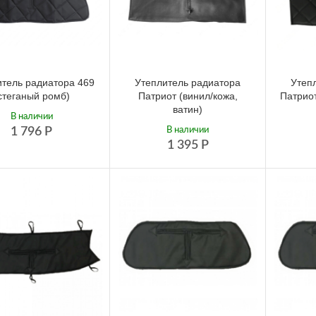
итель радиатора 469
Утеплитель радиатора
Утеп
стеганый ромб)
Патриот (винил/кожа,
Патриот
ватин)
В наличии
1 796
Р
В наличии
1 395
Р