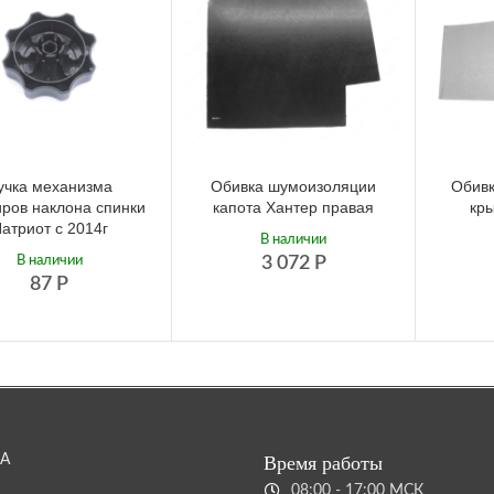
учка механизма
Обивка шумоизоляции
Обивк
иров наклона спинки
капота Хантер правая
кр
атриот с 2014г
В наличии
В наличии
3 072
Р
87
Р
А
Время работы
08:00 - 17:00 МСК