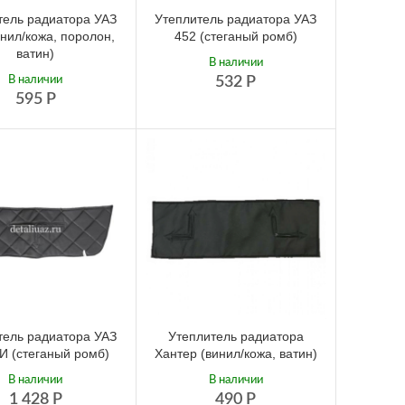
тель радиатора УАЗ
Утеплитель радиатора УАЗ
инил/кожа, поролон,
452 (стеганый ромб)
ватин)
В наличии
В наличии
532
Р
595
Р
тель радиатора УАЗ
Утеплитель радиатора
 (стеганый ромб)
Хантер (винил/кожа, ватин)
В наличии
В наличии
1 428
Р
490
Р