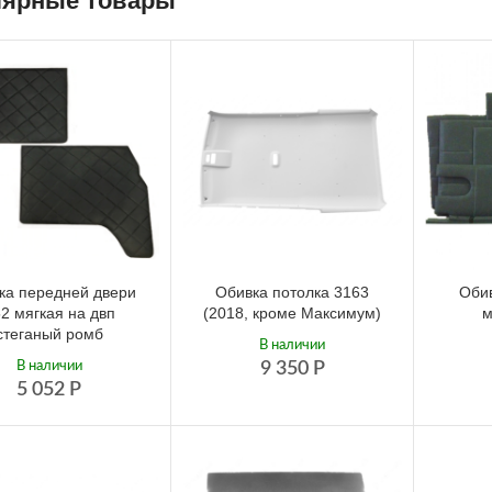
ярные товары
ка передней двери
Обивка потолка 3163
Обив
2 мягкая на двп
(2018, кроме Максимум)
м
стеганый ромб
В наличии
В наличии
9 350
Р
5 052
Р