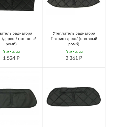
литель радиатора
Утеплитель радиатора
 /дорест/ (стеганый
Патриот /рест/ (стеганый
ромб)
ромб)
В наличии
В наличии
1 524
Р
2 361
Р