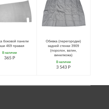
а боковой панели
Обивка (перегородки)
ыши 469 правая
задней стенки 3909
(поролон, ватин,
В наличии
винилкожа)
365
Р
В наличии
3 543
Р