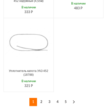
452 наружный (4,55м)
В наличии
В наличии
483
Р
333
Р
Уплотнитель капота УАЗ 452
(18788)
В наличии
321
Р
1
2
3
4
5