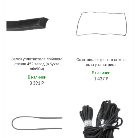
Замок уплотнителя лобового
Окантовка ветрового стекла
стекла 452 завод (в бухте
окна уаз патриот
min90м)
В наличии
В наличии
1 437
Р
3 391
Р