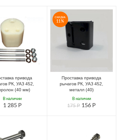
СКИДКА
11%
ставка привода
Проставка привода
гов РК, УАЗ 452,
рычагов РК, УАЗ 452,
пролон (40 мм)
металл (40)
В наличии
В наличии
1 285
Р
156
Р
175
Р