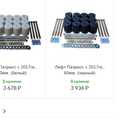
атриот, с 2017гв.,
Лифт Патриот, с 2017гв.,
0мм. (белый)
60мм. (черный)
В наличии
В наличии
3 678
Р
3 936
Р