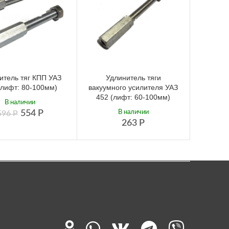
итель тяг КПП УАЗ
Удлинитель тяги
(лифт: 80-100мм)
вакуумного усилителя УАЗ
452 (лифт: 60-100мм)
В наличии
554
Р
В наличии
596
Р
263
Р