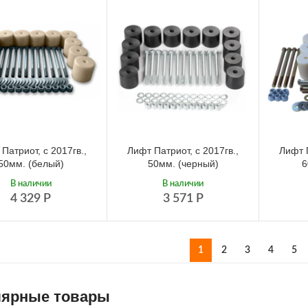
Патриот, с 2017гв.,
Лифт Патриот, с 2017гв.,
Лифт П
50мм. (белый)
50мм. (черный)
6
В наличии
В наличии
4 329
Р
3 571
Р
1
2
3
4
5
ярные товары