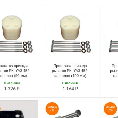
оставка привода
Проставка привода
Про
агов РК, УАЗ 452
рычагов РК, УАЗ 452,
рыча
апролон (90 мм)
капролон (100 мм)
ка
В наличии
В наличии
1 326
Р
1 164
Р
СКИДКА
СКИДКА
7%
7%