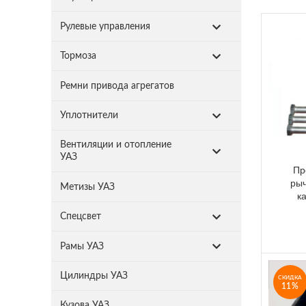
Рулевые управления
Тормоза
Ремни привода агрегатов
Уплотнители
Вентиляции и отопление
УАЗ
Пр
рыч
Метизы УАЗ
к
Спецсвет
Рамы УАЗ
Цилиндры УАЗ
СКИДКА
11%
Кузова УАЗ