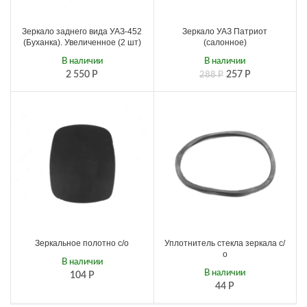
Зеркало заднего вида УАЗ-452
Зеркало УАЗ Патриот
(Буханка). Увеличенное (2 шт)
(салонное)
В наличии
В наличии
2 550
Р
257
Р
288
Р
Зеркальное полотно с/о
Уплотнитель стекла зеркала с/
о
В наличии
В наличии
104
Р
44
Р