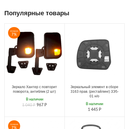
Популярные товары
СКИДКА
7%
Зеркало Хантер с повторит
Зеркальный элемент в сборе
поворота, антиблик (2 шт)
3163 прав. (рестайлинг) ЗЭ5-
01 н/о
В наличии
В наличии
967
Р
1 040
Р
1 445
Р
СКИДКА
7%