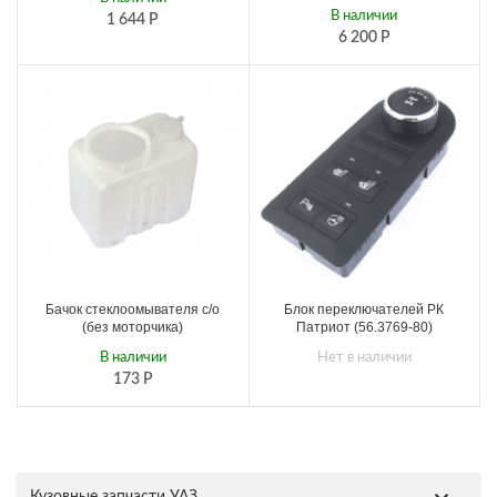
В наличии
1 644
Р
6 200
Р
Бачок стеклоомывателя с/о
Блок переключателей РК
(без моторчика)
Патриот (56.3769-80)
В наличии
Нет в наличии
173
Р