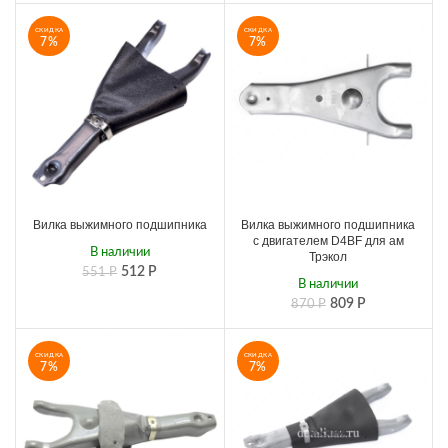
СКИДКА
СКИДКА
7%
7%
Вилка выжимного подшипника
Вилка выжимного подшипника
с двигателем D4BF для ам
В наличии
Трэкол
512
Р
551
Р
В наличии
809
Р
870
Р
СКИДКА
СКИДКА
7%
7%