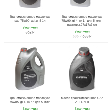
Трансмиссионное масло уаз
Трансмиссионное масло уаз
sae 75w90, api,gl-5 1л
75w90, gl-4, нк 1л для 5-мкпп
размеры:27х17х7 см
В наличии
В наличии
862
Р
638
Р
686
Р
Трансмиссионное масло уаз
Масло трансмиссионное UAZ
75w85, gl-4, нк 5л для 5-мкпп
ATF DN III
В наличии
В наличии