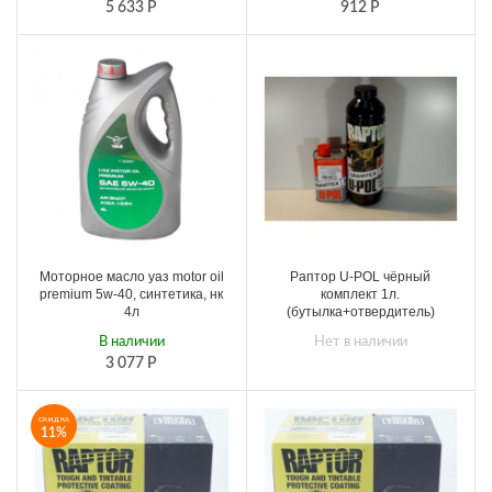
5 633
Р
912
Р
Моторное масло уаз motor oil
Раптор U-POL чёрный
premium 5w-40, синтетика, нк
комплект 1л.
4л
(бутылка+отвердитель)
В наличии
Нет в наличии
3 077
Р
СКИДКА
11%