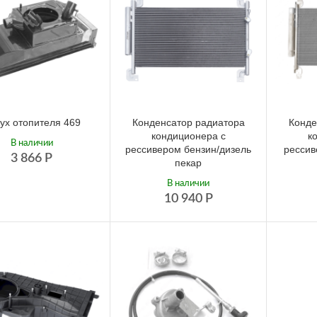
ух отопителя 469
Конденсатор радиатора
Конде
кондиционера с
к
В наличии
рессивером бензин/дизель
рессив
3 866
Р
пекар
В наличии
10 940
Р