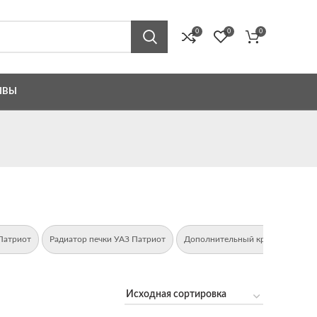
0
0
0
ЫВЫ
Патриот
Радиатор печки УАЗ Патриот
Дополнительный кран отопител