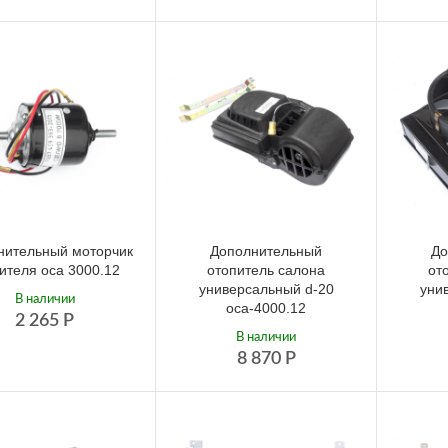
нительный моторчик
Дополнительный
До
ителя оса 3000.12
отопитель салона
от
универсальный d-20
уни
В наличии
оса-4000.12
2 265
Р
В наличии
8 870
Р