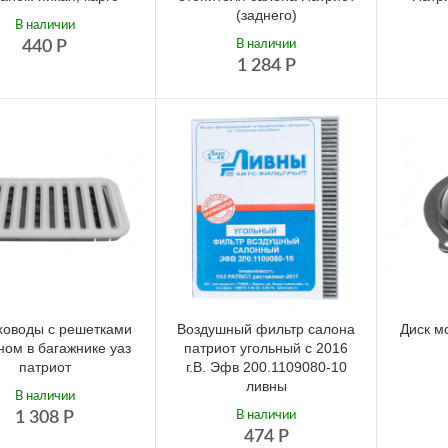
(заднего)
В наличии
440
Р
В наличии
1 284
Р
ховоды с решетками
Воздушный фильтр салона
Диск м
ном в багажнике уаз
патриот угольный с 2016
патриот
г.В. Эфв 200.1109080-10
ливны
В наличии
1 308
Р
В наличии
474
Р