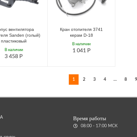
рпус вентилятора
Кран отопителя 3741
теля Sanden (голый)
керам D-18
пластиковый
В наличии
В наличии
1 041
Р
3 458
Р
1
2
3
4
…
8
А
Время работы
08:00 - 17:00 МСК