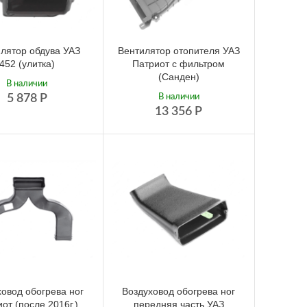
лятор обдува УАЗ
Вентилятор отопителя УАЗ
452 (улитка)
Патриот с фильтром
(Санден)
В наличии
5 878
Р
В наличии
13 356
Р
овод обогрева ног
Воздуховод обогрева ног
от (после 2016г.)
передняя часть УАЗ