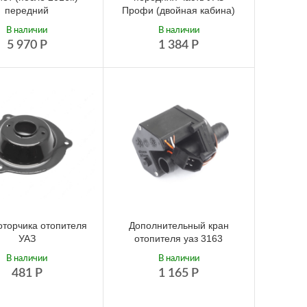
передний
Профи (двойная кабина)
В наличии
В наличии
5 970
Р
1 384
Р
оторчика отопителя
Дополнительный кран
УАЗ
отопителя уаз 3163
В наличии
В наличии
481
Р
1 165
Р