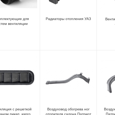
мплектующие для
Радиаторы отопления УАЗ
Венти
стем вентиляции
иляция с решеткой
Воздуховод обогрева ног
Воздух
аном пикап, карго
отопителя салона Патриот
Патри