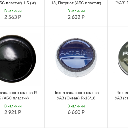
БС пластик) 1,5 (кг)
18, Патриот (АБС пластик)
“УАЗ” 
В наличии
В наличии
2 563
Р
2 632
Р
запасного колеса R-
Чехол запасного колеса
Чехол
6 (АБС пластик)
УАЗ (Океан) R-16/18
УАЗ (с
В наличии
В наличии
2 921
Р
6 660
Р