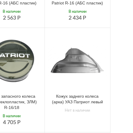
R-16 (АБС пластик)
Patriot R-16 (АБС пластик)
В наличии
В наличии
2 563
Р
2 434
Р
 запасного колеса
Кожух заднего колеса
теклопластик, ЗЛМ)
(арка) УАЗ Патриот левый
R-16/18
Нет в наличии
В наличии
4 705
Р