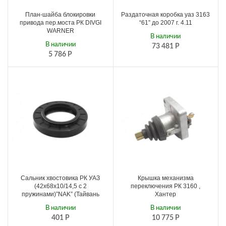
План-шайба блокировки
Раздаточная коробка уаз 3163
привода пер.моста РК DIVGI
“61” до 2007 г. 4.11
WARNER
В наличии
В наличии
73 481
Р
5 786
Р
Сальник хвостовика РК УАЗ
Крышка механизма
(42х68х10/14,5 с 2
переключения РК 3160 ,
пружинами)”NAK” (Тайвань
Хантер
В наличии
В наличии
401
Р
10 775
Р