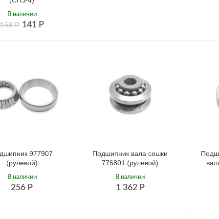
(СПЗ-4)
В наличии
141
Р
158
Р
дшипник 977907
Подшипник вала сошки
Подш
(рулевой)
776801 (рулевой)
вал
В наличии
В наличии
256
Р
1 362
Р