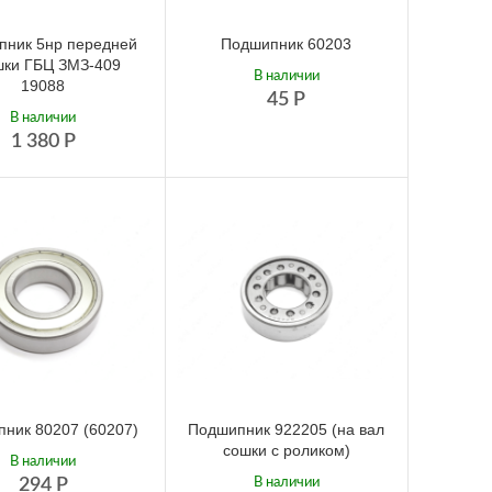
пник 5нр передней
Подшипник 60203
шки ГБЦ ЗМЗ-409
В наличии
19088
45
Р
В наличии
1 380
Р
ник 80207 (60207)
Подшипник 922205 (на вал
сошки с роликом)
В наличии
294
Р
В наличии