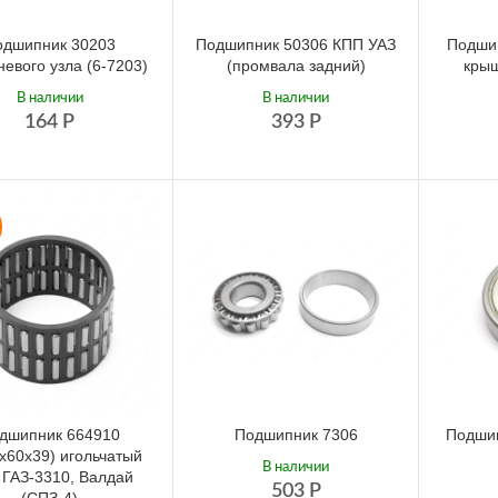
одшипник 30203
Подшипник 50306 КПП УАЗ
Подши
евого узла (6-7203)
(промвала задний)
кры
В наличии
В наличии
164
Р
393
Р
дшипник 664910
Подшипник 7306
Подшип
х60х39) игольчатый
В наличии
ГАЗ-3310, Валдай
503
Р