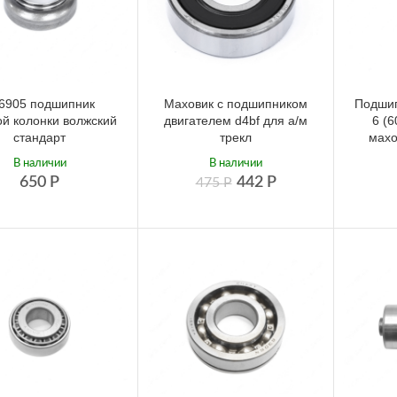
6905 подшипник
Маховик с подшипником
Подшип
ой колонки волжский
двигателем d4bf для а/м
6 (
стандарт
трекл
махо
В наличии
В наличии
650
Р
442
Р
475
Р