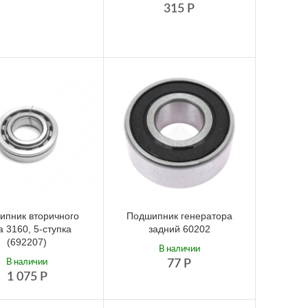
315
Р
ипник вторичного
Подшипник генератора
а 3160, 5-ступка
задний 60202
(692207)
В наличии
В наличии
77
Р
1 075
Р