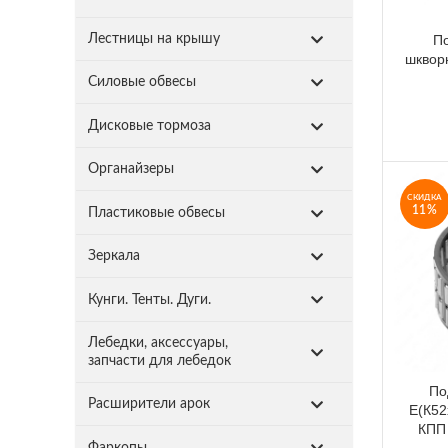
П
Лестницы на крышу
шкворн
Силовые обвесы
Дисковые тормоза
Органайзеры
СКИДКА
11%
Пластиковые обвесы
Зеркала
Кунги. Тенты. Дуги.
Лебедки, аксессуары,
запчасти для лебедок
По
Расширители арок
Е(К52
КПП 
Фаркопы