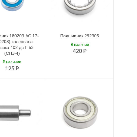
ник 180203 АС 17-
Подшипник 292305
60203) коленвала
В наличии
вика 402 дв Г-53
420
Р
(СПЗ-4)
В наличии
125
Р