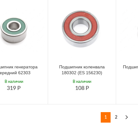
ипник генератора
Подшипник коленвала
Подшип
ередний 62303
180302 (ES 156230)
В наличии
В наличии
319
Р
108
Р
1
2