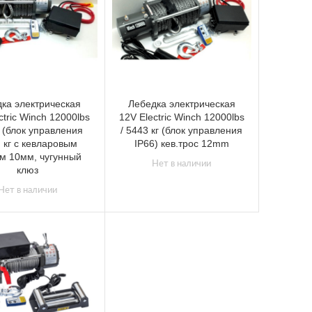
ка электрическая
Лебедка электрическая
ctric Winch 12000lbs
12V Electric Winch 12000lbs
3 (блок управления
/ 5443 кг (блок управления
) кг с кевларовым
IP66) кев.трос 12mm
м 10мм, чугунный
Нет в наличии
клюз
Нет в наличии