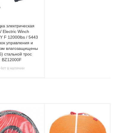
ка электрическая
V Electric Winch
Y F 12000lbs / 5443
блок управления и
зм влагозащищены
6) стальной трос
BZ12000F
Нет в наличии