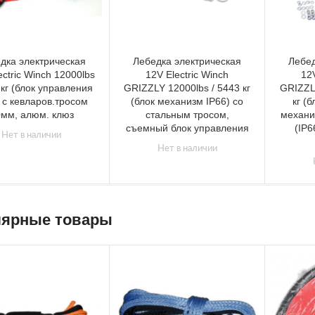
дка электрическая
Лебедка электрическая
Лебед
ectric Winch 12000lbs
12V Electric Winch
12
 кг (блок управления
GRIZZLY 12000lbs / 5443 кг
GRIZZL
 с кевларов.тросом
(блок механизм IP66) со
кг (
мм, алюм. клюз
стальным тросом,
механи
съемный блок управления
(IP6
Нет в наличии
Нет в наличии
ярные товары