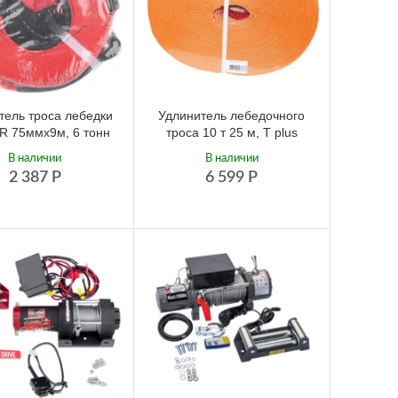
тель троса лебедки
Удлинитель лебедочного
R 75ммх9м, 6 тонн
троса 10 т 25 м, T plus
В наличии
В наличии
2 387
Р
6 599
Р