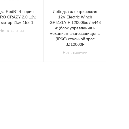
дка RedBTR серия
Лебедка электрическая
RO CRAZY 2,0 12v,
12V Electric Winch
, мотор 2kw, 153-1
GRIZZLY F 12000lbs / 5443
кг (блок управления и
Нет в наличии
механизм влагозащищены
(IP66) стальной трос
BZ12000F
Нет в наличии