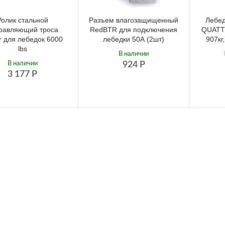
Ролик стальной
Разъем влагозащищенный
Лебе
равляющий троса
RedBTR для подключения
QUATT
r для лебедок 6000
лебедки 50А (2шт)
907кг
lbs
В наличии
В наличии
924
Р
3 177
Р