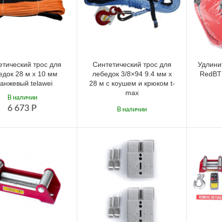
етический трос для
Синтетический трос для
Удлини
едок 28 м х 10 мм
лебедок 3/8×94 9.4 мм x
RedBT
анжевый telawei
28 м с коушем и крюком t-
max
В наличии
6 673
Р
В наличии
13 741
Р