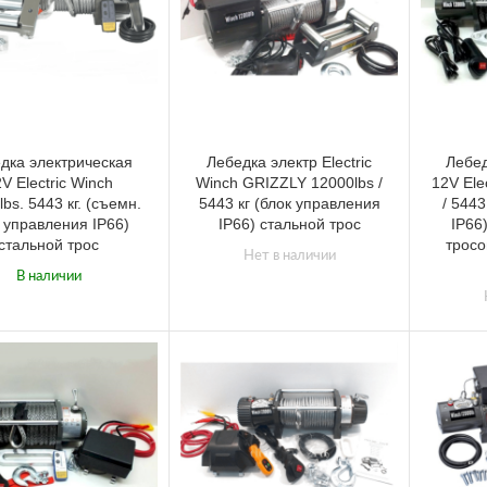
дка электрическая
Лебедка электр Electric
Лебед
V Electric Winch
Winch GRIZZLY 12000lbs /
12V Ele
bs. 5443 кг. (cъемн.
5443 кг (блок управления
/ 544
 управления IP66)
IP66) стальной трос
IP66
стальной трос
тросо
Нет в наличии
В наличии