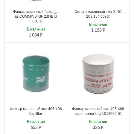
Фильтр масляный Газел_ь
Фильтр масляный змз 0 451
дв.CUMMINS ISF 2,8 (BIG
203 154 bosch
FILTЕR)
В наличии
В наличии
1 158
Р
1 084
Р
Фильтр масляный змз 405-406
Фильтр масляный змз 405-409
big filtеr
super epom kng-1012005-51
В наличии
В наличии
653
Р
326
Р