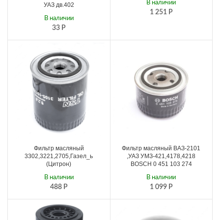
В наличии
УАЗ дв.402
1 251
Р
В наличии
33
Р
Фильтр масляный
Фильтр масляный ВАЗ-2101
3302,3221,2705,Газел_ь
,УАЗ УМЗ-421,4178,4218
(Цитрон)
BOSCH 0 451 103 274
В наличии
В наличии
488
Р
1 099
Р