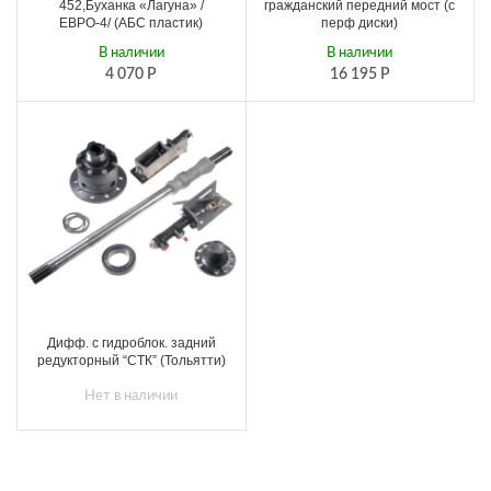
452,Буханка «Лагуна» /
гражданский передний мост (с
ЕВРО-4/ (АБС пластик)
перф диски)
В наличии
В наличии
4 070
Р
16 195
Р
Дифф. с гидроблок. задний
редукторный “СТК” (Тольятти)
Нет в наличии