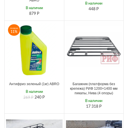
ABRO
В наличии
В наличии
448
Р
879
Р
СКИДКА
11%
Антифриз зеленый (1кг) ABRO
Багажник (платформа без
крепежа) РИФ 1200×1400 мм
В наличии
пикапы, Нива (4 опоры)
240
Р
269
Р
В наличии
17 318
Р