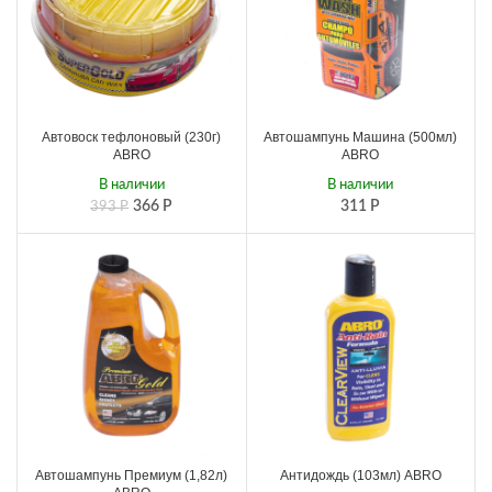
Автовоск тефлоновый (230г)
Автошампунь Машина (500мл)
ABRO
ABRO
В наличии
В наличии
366
Р
311
Р
393
Р
Автошампунь Премиум (1,82л)
Антидождь (103мл) ABRO