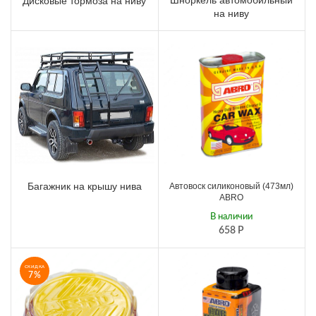
Дисковые тормоза на ниву
на ниву
Багажник на крышу нива
Автовоск силиконовый (473мл)
ABRO
В наличии
658
Р
СКИДКА
7%