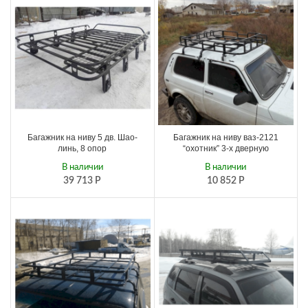
Багажник на ниву 5 дв. Шао-
Багажник на ниву ваз-2121
линь, 8 опор
“охотник” 3-х дверную
В наличии
В наличии
39 713
Р
10 852
Р