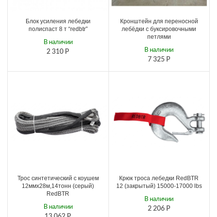
Блок усиления лебедки
Кронштейн для переносной
полиспаст 8 т “redbtr”
лебёдки с буксировочными
петлями
В наличии
В наличии
2 310
Р
7 325
Р
Трос синтетический с коушем
Крюк троса лебедки RedBTR
12ммх28м,14тонн (серый)
12 (закрытый) 15000-17000 lbs
RedBTR
В наличии
В наличии
2 206
Р
13 062
Р