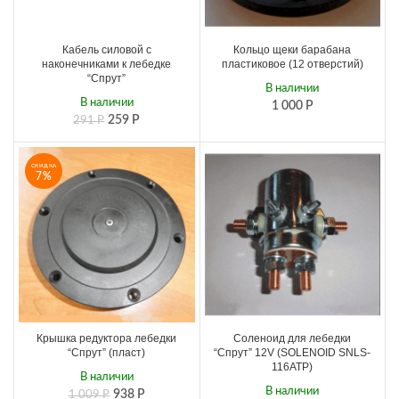
Кабель силовой с
Кольцо щеки барабана
наконечниками к лебедке
пластиковое (12 отверстий)
“Спрут”
В наличии
В наличии
1 000
Р
259
Р
291
Р
СКИДКА
7%
Крышка редуктора лебедки
Соленоид для лебедки
“Спрут” (пласт)
“Спрут” 12V (SOLENOID SNLS-
116ATP)
В наличии
В наличии
938
Р
1 009
Р