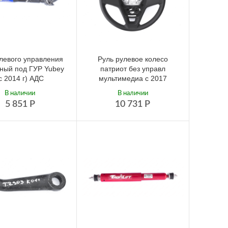
левого управления
Руль рулевое колесо
ный под ГУР Yubey
патриот без управл
c 2014 г) АДС
мультимедиа с 2017
В наличии
В наличии
5 851
Р
10 731
Р