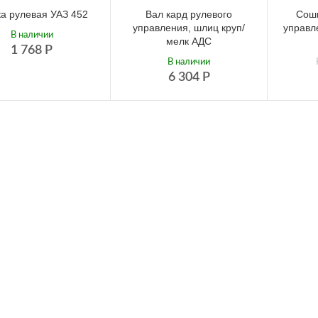
а рулевая УАЗ 452
Вал кард рулевого
Сошк
управления, шлиц круп/
управл
В наличии
мелк АДС
1 768
Р
В наличии
6 304
Р