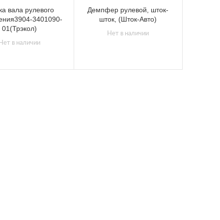
а вала рулевого
Демпфер рулевой, шток-
ения3904-3401090-
шток, (Шток-Авто)
01(Трэкол)
Нет в наличии
Нет в наличии