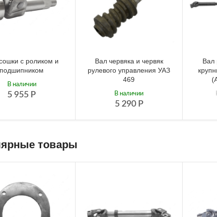
сошки с роликом и
Вал червяка и червяк
Вал 
подшипником
рулевого управления УАЗ
крупн
469
(
В наличии
5 955
Р
В наличии
5 290
Р
ярные товары