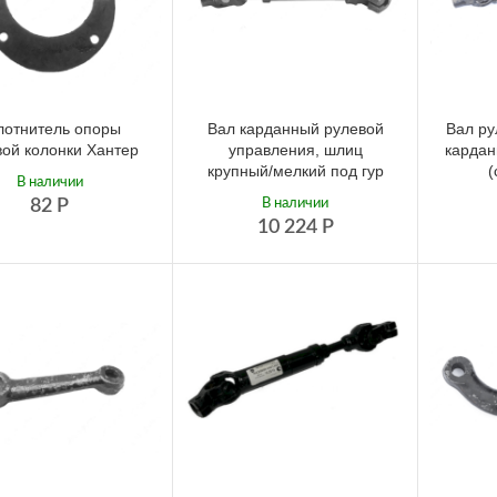
лотнитель опоры
Вал карданный рулевой
Вал ру
вой колонки Хантер
управления, шлиц
кардан
крупный/мелкий под гур
(
В наличии
82
Р
В наличии
10 224
Р