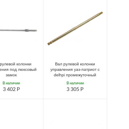
рулевой колонки
Вал рулевой колонки
ения под люксовый
управления уаз-патриот с
замок
delhpi промежуточный
В наличии
В наличии
3 402
Р
3 305
Р