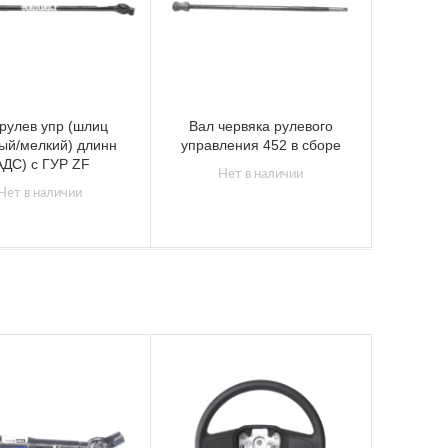
рулев упр (шлиц
Вал червяка рулевого
ый/мелкий) длинн
управления 452 в сборе
АДС) с ГУР ZF
Нет в наличии
Нет в наличии