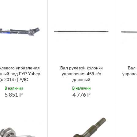
улевого управления
Вал рулевой колонки
Вал 
нный под ГУР Yubey
управления 469 с/о
управл
(c 2014 г) АДС
длинный
В наличии
В наличии
5 851
Р
4 776
Р