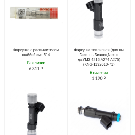
Форсунка с распылителем
Форсунка топливная (для ам
шайбой змз-514
Газел_ь-Бизнес,Next с
дв.УМЗ-4216,А274,А275)
В наличии
(KNG-1132010-71)
6 311
Р
В наличии
1 190
Р