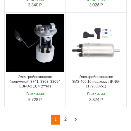
3 340
Р
3 026
Р
Электробензонасос
Электробензонасос
(погружной) 3741, 3303, 33094
ЗМЗ-406.10 под хомут (KNG-
ЕВРО-2 ,3, 4 (Утес)
1139000-51)
В наличии
В наличии
5 728
Р
3 874
Р
1
2