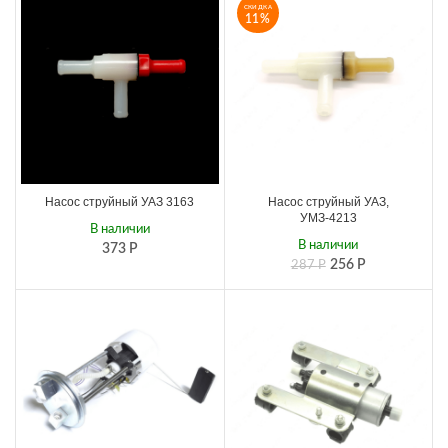
СКИДКА
11%
Насос струйный УАЗ 3163
Насос струйный УАЗ,
УМЗ-4213
В наличии
В наличии
373
Р
256
Р
287
Р