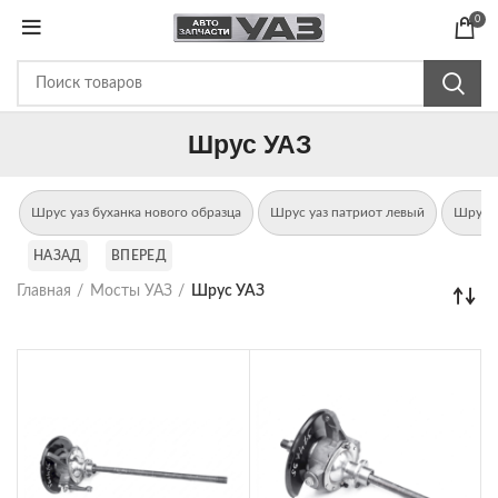
0
Шрус УАЗ
Шрус уаз буханка нового образца
Шрус уаз патриот левый
Шрус л
НАЗАД
ВПЕРЕД
Главная
Мосты УАЗ
Шрус УАЗ