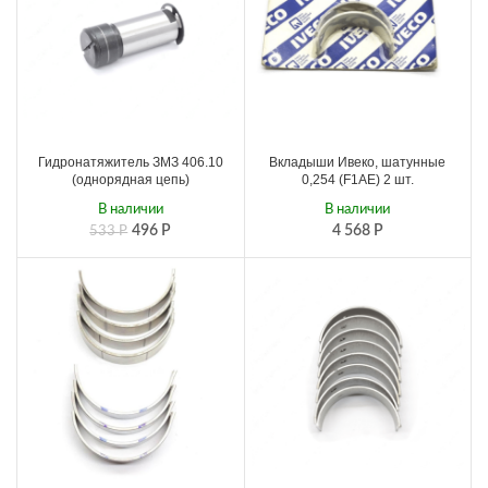
Гидронатяжитель ЗМЗ 406.10
Вкладыши Ивеко, шатунные
(однорядная цепь)
0,254 (F1AE) 2 шт.
В наличии
В наличии
496
Р
4 568
Р
533
Р