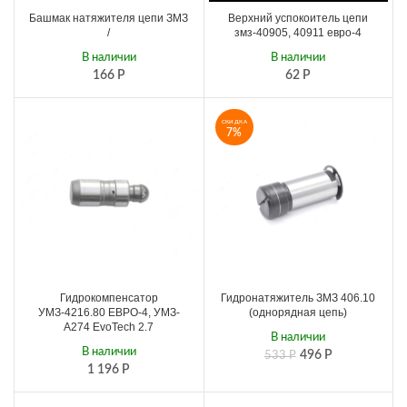
Башмак натяжителя цепи ЗМЗ
Верхний успокоитель цепи
/
змз-40905, 40911 евро-4
В наличии
В наличии
166
Р
62
Р
СКИДКА
7%
Гидрокомпенсатор
Гидронатяжитель ЗМЗ 406.10
УМЗ-4216.80 ЕВРО-4, УМЗ-
(однорядная цепь)
А274 EvoTech 2.7
В наличии
В наличии
496
Р
533
Р
1 196
Р