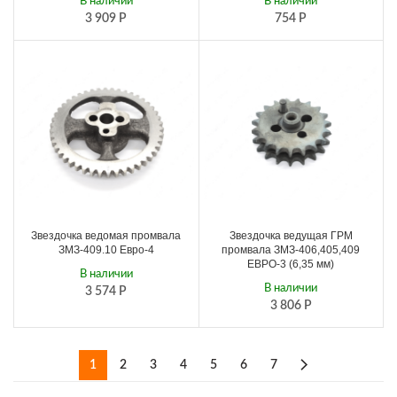
В наличии
В наличии
3 909
Р
754
Р
Звездочка ведомая промвала
Звездочка ведущая ГРМ
ЗМЗ-409.10 Евро-4
промвала ЗМЗ-406,405,409
ЕВРО-3 (6,35 мм)
В наличии
В наличии
3 574
Р
3 806
Р
1
2
3
4
5
6
7