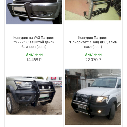
Кенгурин на УАЗ Патриот
Кенгурин Патриот
“Мини”. С защитой двиг и
“Приоритет” с защ ДВС, алюм
бампера (рест)
накл (рест)
В наличии
В наличии
14 459
Р
22 070
Р