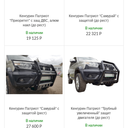
Кенгурин Патриот
Кенгурин Патриот “Самурай” с
“Приоритет” с защ ДВС, алюм
защитой (до рест)
накл (до рест)
В наличии
В наличии
22 321
Р
19 125
Р
Кенгурин Патриот “Самурай” с
Кенгурин Патриот “Трубный
защитой (рест)
увеличенный” защит
двигателя (до рест)
В наличии
В наличии
27 600
Р