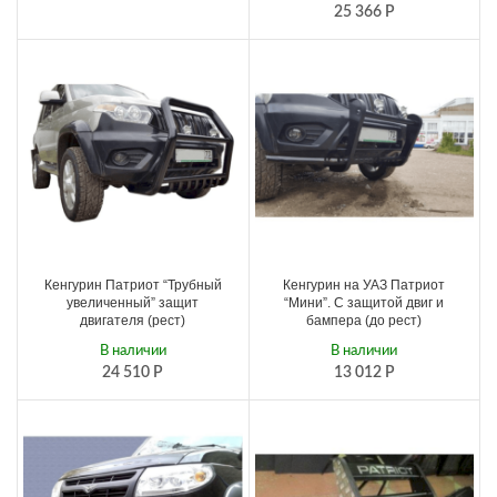
25 366
Р
Кенгурин Патриот “Трубный
Кенгурин на УАЗ Патриот
увеличенный” защит
“Мини”. С защитой двиг и
двигателя (рест)
бампера (до рест)
В наличии
В наличии
24 510
Р
13 012
Р