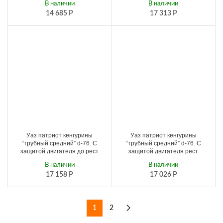
В наличии
В наличии
14 685
Р
17 313
Р
Уаз патриот кенгурины
Уаз патриот кенгурины
“трубный средний” d-76. С
“трубный средний” d-76. С
защитой двигателя до рест
защитой двигателя рест
В наличии
В наличии
17 158
Р
17 026
Р
1
2