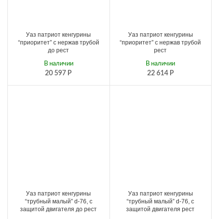
Уаз патриот кенгурины
Уаз патриот кенгурины
“приоритет” с нержав трубой
“приоритет” с нержав трубой
до рест
рест
В наличии
В наличии
20 597
Р
22 614
Р
Уаз патриот кенгурины
Уаз патриот кенгурины
“трубный малый” d-76, с
“трубный малый” d-76, с
защитой двигателя до рест
защитой двигателя рест