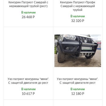
Кенгурин Патриот Самурай с
Кенгурин Патриот-Профи
нержавеющей трубой (рест)
Самурай с нержавеющей
трубой
В наличии
В наличии
26 468
Р
32 320
Р
Уаз патриот кенгурины “мини”.
Уаз патриот кенгурины “мини”.
С защитой двигателя до рест
С защитой двигателя рест
В наличии
В наличии
10 617
Р
12 180
Р