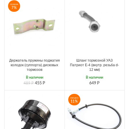
СКИДКА
7%
Держатель пружины поджатия
Шланг тормозной УАЗ
колодок (суппорта) дисковых
Патриот Е-4 (внутр. резьба d-
тормозов
12 мм)
В наличии
В наличии
455
Р
649
Р
489
Р
СКИДКА
11%