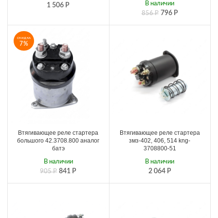
В наличии
1 506
Р
796
Р
856
Р
СКИДКА
7%
Втягивающее реле стартера
Втягивающее реле стартера
большого 42.3708.800 аналог
змз-402, 406, 514 kng-
батэ
3708800-51
В наличии
В наличии
841
Р
2 064
Р
905
Р