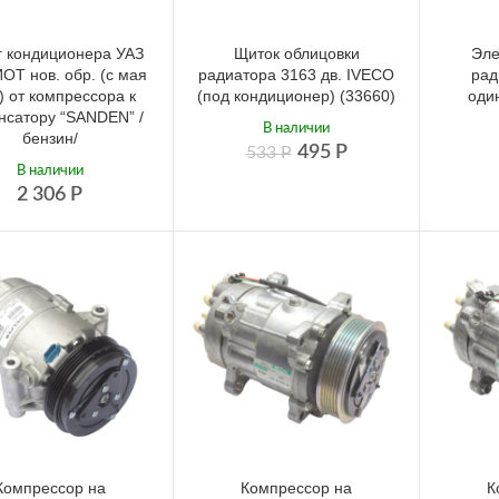
 кондиционера УАЗ
Щиток облицовки
Эле
ОТ нов. обр. (с мая
радиатора 3163 дв. IVECO
рад
) от компрессора к
(под кондиционер) (33660)
оди
нсатору “SANDEN” /
В наличии
бензин/
495
Р
533
Р
В наличии
2 306
Р
Компрессор на
Компрессор на
К