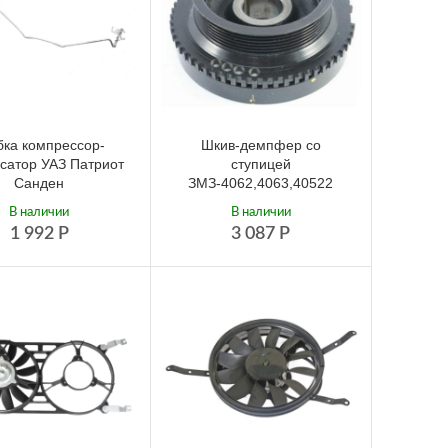
бка компрессор-
Шкив-демпфер со
сатор УАЗ Патриот
ступицей
Санден
ЗМЗ-4062,4063,40522
В наличии
В наличии
1 992
Р
3 087
Р