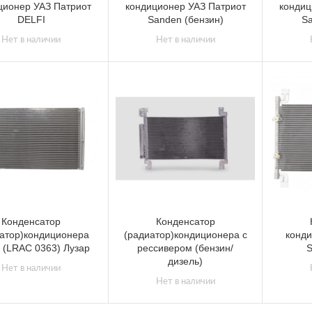
ционер УАЗ Патриот
кондиционер УАЗ Патриот
кондиц
DELFI
Sanden (бензин)
Sa
Нет в наличии
Нет в наличии
Конденсатор
Конденсатор
атор)кондиционера
(радиатор)кондиционера с
конди
i (LRAC 0363) Лузар
рессивером (бензин/
S
дизель)
Нет в наличии
Нет в наличии