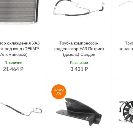
тор охлаждения УАЗ
Трубка компрессор-
Тру
от под конд /ПЕКАР/
конденсатор УАЗ Патриот
конден
(Алюминевый)
(дизель) Санден
В наличии
В наличии
21 464
Р
3 431
Р
СКИДКА
7%