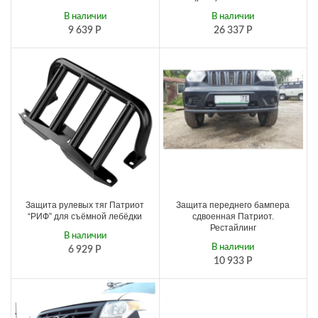
В наличии
В наличии
9 639
Р
26 337
Р
Защита рулевых тяг Патриот
Защита переднего бампера
“РИФ” для съёмной лебёдки
сдвоенная Патриот.
Рестайлинг
В наличии
В наличии
6 929
Р
10 933
Р