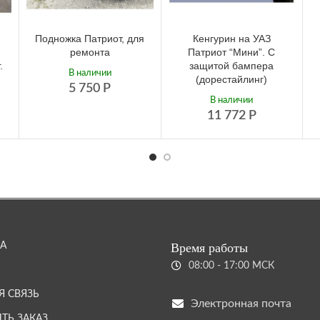
Подножка Патриот, для
Кенгурин на УАЗ
ремонта
Патриот “Мини”. С
.
защитой бампера
В наличии
(дорестайлинг)
5 750
Р
В наличии
11 772
Р
А
Время работы
08:00 - 17:00 МСК
Я СВЯЗЬ
Электронная почта
ТЬ ЗАКАЗ