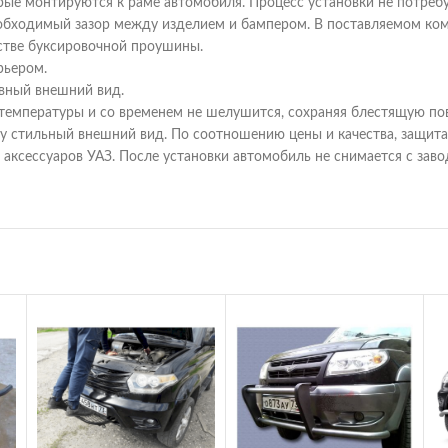
рые монтируются к раме автомобиля. Процесс установки не потреб
еобходимый зазор между изделием и бампером. В поставляемом ком
естве буксировочной проушины.
рьером.
ивный внешний вид.
емпературы и со временем не шелушится, сохраняя блестящую пов
му стильный внешний вид. По соотношению цены и качества, защит
сессуаров УАЗ. После установки автомобиль не снимается с заво