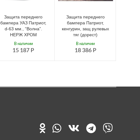
Защита переднего
Защита переднего
Защи
бампера УАЗ Патриот,
бампера Патриот,
бампе
d-63 мм., “Волна”.
кенгурин, защ рулевых
УА
НЕРЖ ХРОМ
тяг (дорест)
До
В наличии
В наличии
15 187
Р
18 386
Р