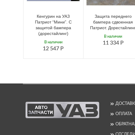
Защита переднего
Кенгурин на УАЗ
бампера сдвоенная
Патриот “Мини”. С
Патриот. Дорестайлинг
защитой бампера
(дорестайлинг)
В наличии
11 334
Р
В наличии
12 547
Р
ДОСТАВК
ОПЛАТА
ОБРАТНА
ОТСЛЕДИ