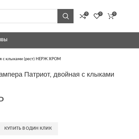
0
0
0
ЫВЫ
ая с клыками (рест) НЕРЖ ХРОМ
ампера Патриот, двойная с клыками
Р
КУПИТЬ В ОДИН КЛИК