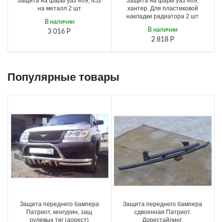
Защита на фары уаз 469, 452
Защита на фары уаз 469,
на металл 2 шт
хантер. Для пластиковой
накладки радиатора 2 шт
В наличии
В наличии
3 016
Р
2 818
Р
Популярные товары
Защита переднего бампера
Защита переднего бампера
Патриот, кенгурин, защ
сдвоенная Патриот.
рулевых тяг (дорест)
Дорестайлинг.