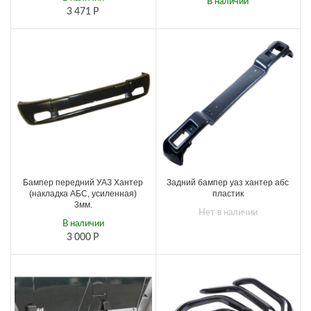
В наличии
3 471
Р
338
Р
380
Р
Бампер передний УАЗ Хантер
Задний бампер уаз хантер абс
(накладка АБС, усиленная)
пластик
3мм.
Нет в наличии
В наличии
3 000
Р