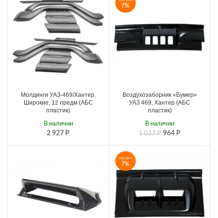
СКИДКА
7%
Молдинги УАЗ-469/Хантер.
Воздухозаборник «Бумер»
Широкие, 12 предм (АБС
УАЗ 469, Хантер (АБС
пластик)
пластик)
В наличии
В наличии
2 927
Р
964
Р
1 037
Р
СКИДКА
7%