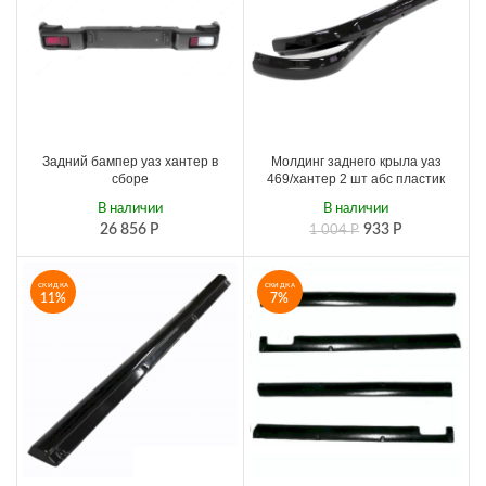
Задний бампер уаз хантер в
Молдинг заднего крыла уаз
сборе
469/хантер 2 шт абс пластик
В наличии
В наличии
26 856
Р
933
Р
1 004
Р
СКИДКА
СКИДКА
11%
7%