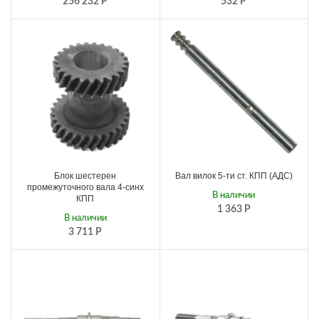
256 232
Р
532
Р
Блок шестерен
Вал вилок 5-ти ст. КПП (АДС)
промежуточного вала 4-синх
В наличии
КПП
1 363
Р
В наличии
3 711
Р