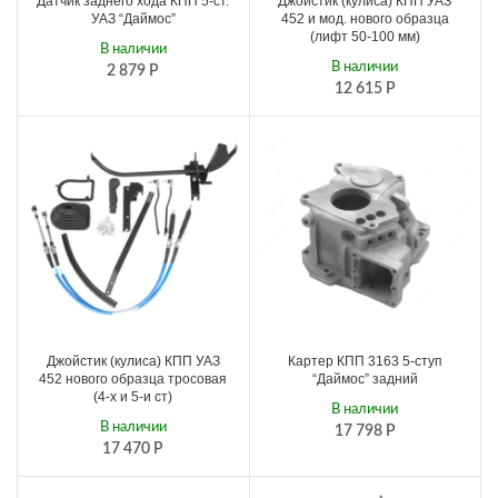
Датчик заднего хода КПП 5-ст.
Джойстик (кулиса) КПП УАЗ
УАЗ “Даймос”
452 и мод. нового образца
(лифт 50-100 мм)
В наличии
В наличии
2 879
Р
12 615
Р
Джойстик (кулиса) КПП УАЗ
Картер КПП 3163 5-ступ
452 нового образца тросовая
“Даймос” задний
(4-х и 5-и ст)
В наличии
В наличии
17 798
Р
17 470
Р