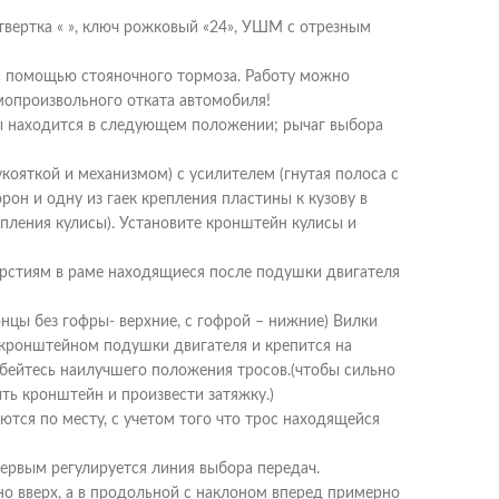
вертка « », ключ рожковый «24», УШМ с отрезным
с помощью стояночного тормоза. Работу можно
мопроизвольного отката автомобиля!
 находится в следующем положении; рычаг выбора
кояткой и механизмом) с усилителем (гнутая полоса с
рон и одну из гаек крепления пластины к кузову в
пления кулисы). Установите кронштейн кулисы и
ерстиям в раме находящиеся после подушки двигателя
онцы без гофры- верхние, с гофрой – нижние) Вилки
 кронштейном подушки двигателя и крепится на
обейтесь наилучшего положения тросов.(чтобы сильно
ить кронштейн и произвести затяжку.)
ются по месту, с учетом того что трос находящейся
Первым регулируется линия выбора передач.
о вверх, а в продольной с наклоном вперед примерно