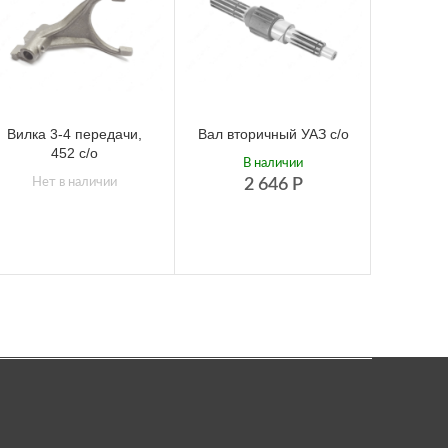
Вилка 3-4 передачи,
Вал вторичный УАЗ с/о
Вилка
452 с/о
452, 4
В наличии
Нет в наличии
2 646
Р