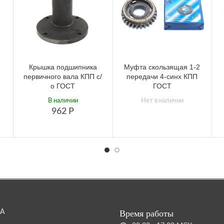
Крышка подшипника
Муфта скользящая 1-2
первичного вала КПП с/
передачи 4-синх КПП
о ГОСТ
ГОСТ
В наличии
Нет в наличии
962
Р
А
Время работы