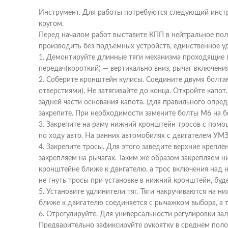
Инструмент. Для работы потребуются следующий инстру
кругом.
Перед началом работ выставите КПП в нейтральное по
производить без подъемных устройств, единственное у
1. Демонтируйте длинные тяги механизма проходящие
передач(короткий) — вертикально вниз, рычаг включени
2. Соберите кронштейн кулисы. Соедините двумя болтам
отверстиями). Не затягивайте до конца. Откройте капот.
задней части основания капота. (для правильного опр
закрепите. При необходимости замените болты М6 на бо
3. Закрепите на раму нижний кронштейн тросов с пом
по ходу авто. На ранних автомобилях с двигателем УМЗ
4. Закрепите тросы. Для этого заведите верхние крепле
закрепляем на рычагах. Таким же образом закрепляем 
кронштейне ближе к двигателю, а трос включения над 
не гнуть тросы при установке в нижний кронштейн, буде
5. Установите удлинители тяг. Тяги накручиваются на 
ближе к двигателю соединяется с рычажком выбора, а 
6. Отрегулируйте. Для универсальности регулировки за
Предварительно зафиксируйте рукоятку в среднем поло