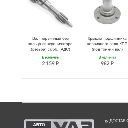
Вал первичный без
Крышка подшипника
кольца синхронизатора
первичного вала КПП
(резьба) ст/об. (АДС)
(под тонкий вал)
В наличии
В наличии
2 159
Р
982
Р
ДОСТАВК