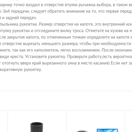
шарнир точно входил в отверстие втулки рычажка выбора, в таком 
 3и4 передачи, следует обратить внимание на то, что первая переда
 и задней передач.
 пыльника рукоятки. Размер отверстия на капоте, это внутренний 
тулку рукоятки и отсоедините вилку троса. Отметьте на кузове на м
сле закрытия капота, по отмеченным точкам определите на капоте
е отверстие вырезать меньшего размера, чтобы при необходимости
мите, так как его наполнитель легко воспламеняем. После окончан
 виде креста. Установите рукоятку. Проверьте работу.(есть вероятн
т отогнуть вверх край вырезанного окна в месте касания) Если нет 
коративную рукоятку.