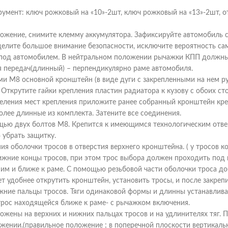
мент: ключ рожковый на «10»-2шт, ключ рожковый на «13»-2шт, от
ложение, снимите клемму аккумулятора. Зафиксируйте автомобиль 
делите большое внимание безопасности, исключите вероятность са
 под автомобилем. В нейтральном положении рычажки КПП должны
я передач(длинный) – перпендикулярно раме автомобиля.
и М8 основной кронштейн (в виде дуги с закрепленными на нем ру
 Открутите гайки крепления пластин радиатора к кузову с обоих сто
еделения мест крепления приложите ранее собранный кронштейн кре
лее длинные из комплекта. Затените все соединения.
ощью двух болтов М8. Крепится к имеющимся технологическим отв
 убрать защитку.
ния оболочки тросов в отверстия верхнего кронштейна. ( у тросов к
нижние концы тросов, при этом трос выбора должен проходить под
ним и ближе к раме. С помощью резьбовой части оболочки троса д
т удобнее открутить кронштейн, установить тросы, и после закреп
нижние пальцы тросов. Тяги одинаковой формы и длинны устанавлива
трос находящейся ближе к раме- с рычажком включения.
ложены на верхних и нижних пальцах тросов и на удлинителях тяг. 
жении.(правильное положение ; в поперечной плоскости вертикальн