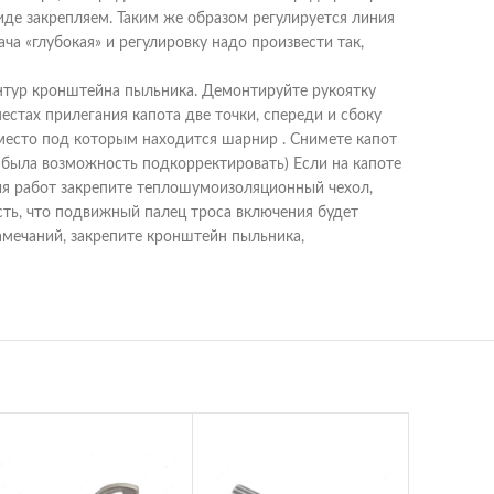
виде закрепляем. Таким же образом регулируется линия
ча «глубокая» и регулировку надо произвести так,
контур кронштейна пыльника. Демонтируйте рукоятку
естах прилегания капота две точки, спереди и сбоку
 место под которым находится шарнир . Снимете капот
 была возможность подкорректировать) Если на капоте
ия работ закрепите теплошумоизоляционный чехол,
ость, что подвижный палец троса включения будет
замечаний, закрепите кронштейн пыльника,