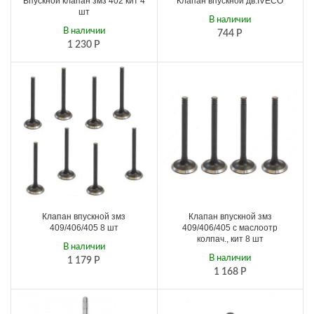
Впускной клапан змз 402 кит 4
Клапан впускной дв.IVECO
шт
В наличии
В наличии
744
Р
1 230
Р
Клапан впускной змз
Клапан впускной змз
409/406/405 8 шт
409/406/405 с маслоотр
колпач., кит 8 шт
В наличии
В наличии
1 179
Р
1 168
Р