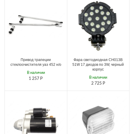
Привод трапеции
Фара светодиодная CH013В
стеклоочистителя уаз 452 н/о
51W 17 диодов по 3W, черный
корпус
В наличии
В наличии
1 257
Р
2 725
Р