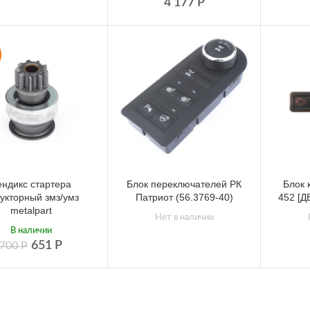
4 177
Р
ендикс стартера
Блок переключателей РК
Блок 
укторный змз/умз
Патриот (56.3769-40)
452 [Д
metalpart
Нет в наличии
В наличии
651
Р
700
Р