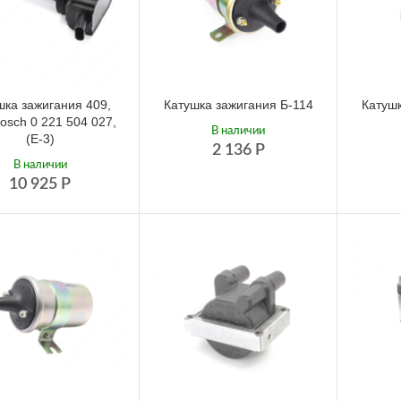
шка зажигания 409,
Катушка зажигания Б-114
Катушк
Bosch 0 221 504 027,
В наличии
(Е-3)
2 136
Р
В наличии
10 925
Р