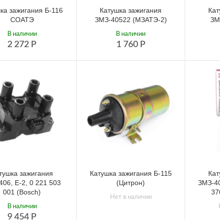
ка зажигания Б-116
Катушка зажигания
Кат
СОАТЭ
ЗМЗ-40522 (МЗАТЭ-2)
ЗМ
В наличии
В наличии
2 272
Р
1 760
Р
тушка зажигания
Катушка зажигания Б-115
Кат
06, Е-2, 0 221 503
(Цитрон)
ЗМЗ-40
001 (Bosch)
37
Нет в наличии
В наличии
9 454
Р