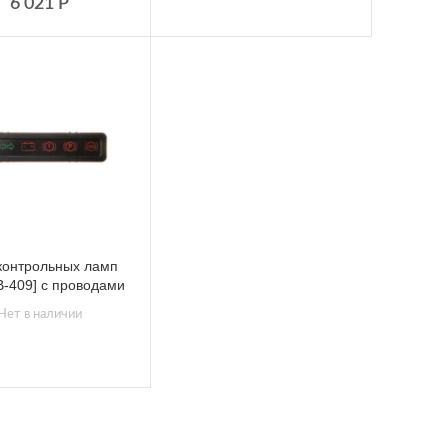
6 021
Р
контрольных ламп
В-409] с проводами
Нет в наличии