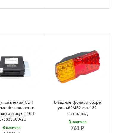
 управления СБП
В задние фонари сборе
ема безопасности
уаз-469/452 фп-132
вки) артикул 3163-
светодиод
0-3839060-20
В наличии
В наличии
761
Р