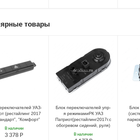
ярные товары
ереключателей УАЗ-
Блок переключателей упр-
Блок
от (рестайлинг 2017
я режимамиРК УАЗ
(сист
Стандарт”, “Комфорт”
Патриот(рестайлинг2017г.с
парко
обогревом сидений, руля)
0
В наличии
3 378
Р
В наличии