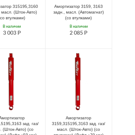
затор 315195,3160
Амортизатор 3159, 3163
 масл. (Шток-Авто)
задн., масл. (Автомагнат)
(со втулками)
(со втулками)
В наличии
В наличии
3 003
Р
2 085
Р
Амортизатор
Амортизатор
5195,3163 зад. газ/
3159,315195,3163 зад. газ/
. (Шток-Авто) (со
масл. (Шток-Авто) (со