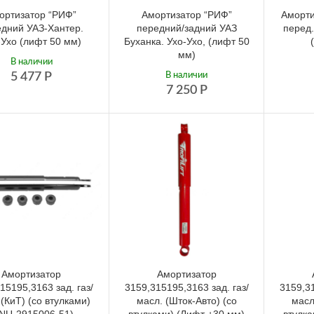
ортизатор “РИФ”
Амортизатор “РИФ”
Аморти
дний УАЗ-Хантер.
передний/задний УАЗ
перед.
-Ухо (лифт 50 мм)
Буханка. Ухо-Ухо, (лифт 50
мм)
В наличии
5 477
Р
В наличии
7 250
Р
Амортизатор
Амортизатор
15195,3163 зад. газ/
3159,315195,3163 зад. газ/
3159,31
 (КиТ) (со втулками)
масл. (Шток-Авто) (со
масл