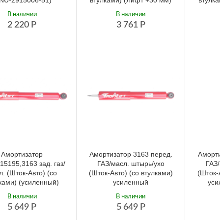
NU-2915006-51)
втулками) (Лифт +30 мм)
втулка
В наличии
В наличии
2 220
Р
3 761
Р
Амортизатор
Амортизатор 3163 перед.
Аморти
15195,3163 зад. газ/
ГАЗ/масл. штырь/ухо
ГАЗ/
л. (Шток-Авто) (со
(Шток-Авто) (со втулками)
(Шток-
ками) (усиленный)
усиленный
уси
В наличии
В наличии
5 649
Р
5 649
Р