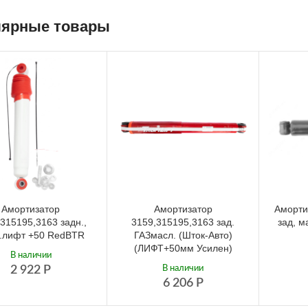
ярные товары
Амортизатор
Амортизатор
Аморти
315195,3163 задн.,
3159,315195,3163 зад.
зад, м
.лифт +50 RedBTR
ГАЗмасл. (Шток-Авто)
(ЛИФТ+50мм Усилен)
В наличии
2 922
Р
В наличии
6 206
Р