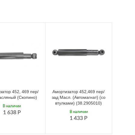
затор 452, 469 пер/
Амортизатор 452,469 пер/
асляный (Скопино)
зад Масл. (Автомагнат) (со
втулками) (38.2905010)
В наличии
1 638
Р
В наличии
1 433
Р