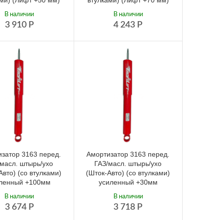
ми) (Лифт +50 мм)
втулками) (Лифт +70 мм)
В наличии
В наличии
3 910
Р
4 243
Р
затор 3163 перед.
Амортизатор 3163 перед.
масл. штырь/ухо
ГАЗ/масл. штырь/ухо
Авто) (со втулками)
(Шток-Авто) (со втулками)
ленный +100мм
усиленный +30мм
В наличии
В наличии
3 674
Р
3 718
Р