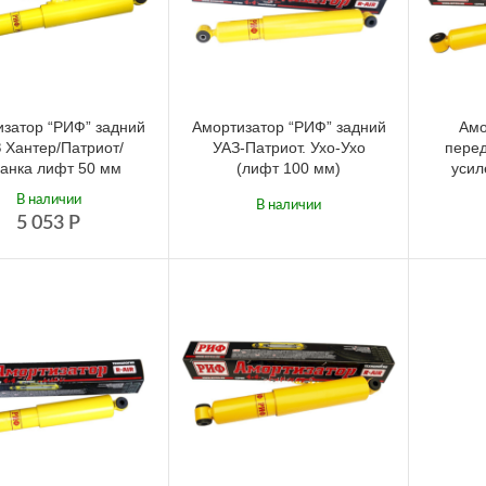
затор “РИФ” задний
Амортизатор “РИФ” задний
Амо
 Хантер/Патриот/
УАЗ-Патриот. Ухо-Ухо
перед
анка лифт 50 мм
(лифт 100 мм)
усил
В наличии
В наличии
5 053
Р
5 455
Р