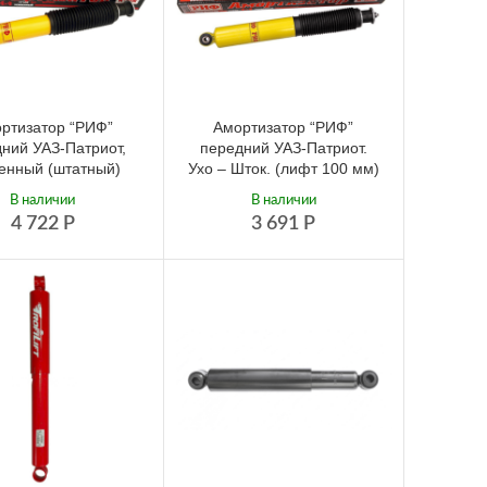
ртизатор “РИФ”
Амортизатор “РИФ”
ний УАЗ-Патриот,
передний УАЗ-Патриот.
енный (штатный)
Ухо – Шток. (лифт 100 мм)
В наличии
В наличии
4 722
Р
3 691
Р