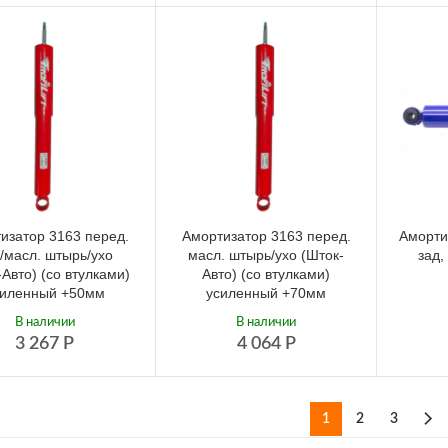
изатор 3163 перед.
Амортизатор 3163 перед.
Аморти
/масл. штырь/ухо
масл. штырь/ухо (Шток-
зад,
-Авто) (со втулками)
Авто) (со втулками)
силенный +50мм
усиленный +70мм
В наличии
В наличии
3 267
Р
4 064
Р
1
2
3