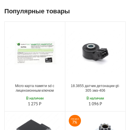
Популярные товары
Micro карта памяти sd с
18.3855 датчик детонации gt-
лицензионным ключом
305 змз-406
В наличии
В наличии
1 275
Р
1 096
Р
СКИДКА
7%