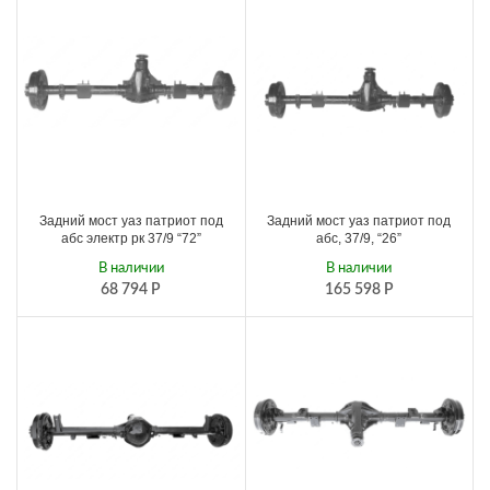
Задний мост уаз патриот под
Задний мост уаз патриот под
абс электр рк 37/9 “72”
абс, 37/9, “26”
В наличии
В наличии
68 794
Р
165 598
Р