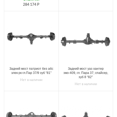
284 174
Р
Задний мост патриот без абс
Задний мост уаз хантер
элек рк гл.Пар 37/9 зуб “81”
змз-409, гл. Пара 37; спайсер,
зуб 8 “82”
Нет в наличии
Нет в наличии