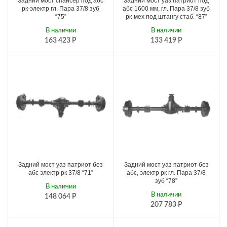
Задний мост спайсер под абс
Задний мост уаз патриот под
рк-электр гл. Пара 37/8 зуб
абс 1600 мм, гл. Пара 37/8 зуб
“75”
рк-мех под штангу стаб. “87”
В наличии
В наличии
163 423
Р
133 419
Р
Задний мост уаз патриот без
Задний мост уаз патриот без
абс электр рк 37/8 “71”
абс, электр рк гл. Пара 37/8
зуб “78”
В наличии
В наличии
148 064
Р
207 783
Р