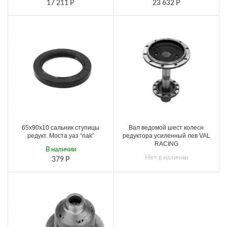
17 211
Р
23 632
Р
65х90х10 сальник ступицы
Вал ведомой шест колесн
редукт. Моста уаз “nak”
редуктора усиленный лев VAL
RACING
В наличии
Нет в наличии
379
Р