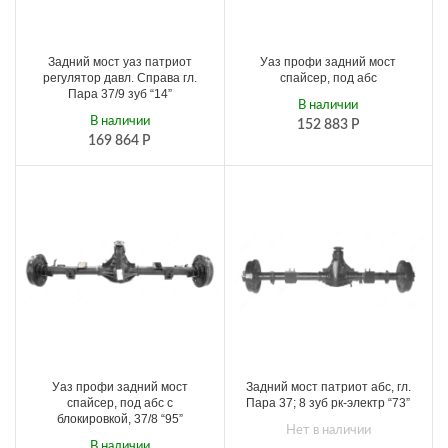
Задний мост уаз патриот
Уаз профи задний мост
регулятор давл. Справа гл.
спайсер, под абс
Пара 37/9 зуб “14”
В наличии
В наличии
152 883
Р
169 864
Р
Уаз профи задний мост
Задний мост патриот абс, гл.
спайсер, под абс с
Пара 37; 8 зуб рк-электр “73”
блокировкой, 37/8 “95”
Нет в наличии
В наличии