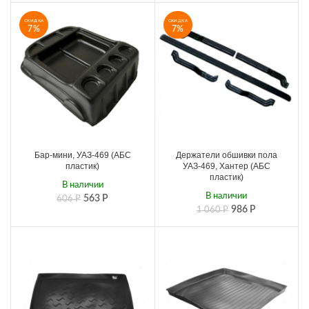
СКИДКА
СКИДКА
7%
7%
Бар-мини, УАЗ-469 (АБС
Держатели обшивки пола
пластик)
УАЗ-469, Хантер (АБС
пластик)
В наличии
В наличии
563
Р
606
Р
986
Р
1 060
Р