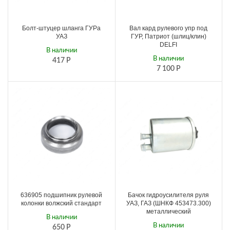
Болт-штуцер шланга ГУРа
Вал кард рулевого упр под
УАЗ
ГУР, Патриот (шлиц/клин)
DELFI
В наличии
В наличии
417
Р
7 100
Р
636905 подшипник рулевой
Бачок гидроусилителя руля
колонки волжский стандарт
УАЗ, ГАЗ (ШНКФ 453473.300)
металлический
В наличии
В наличии
650
Р