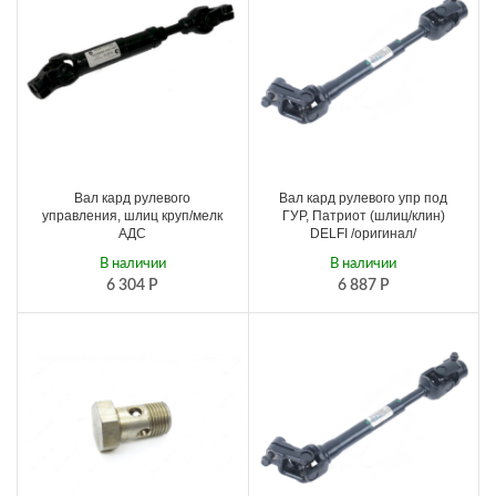
Вал кард рулевого
Вал кард рулевого упр под
управления, шлиц круп/мелк
ГУР, Патриот (шлиц/клин)
АДС
DELFI /оригинал/
В наличии
В наличии
6 304
Р
6 887
Р