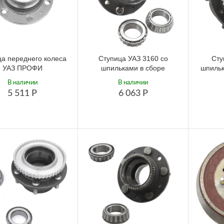
ца переднего колеса
Ступица УАЗ 3160 со
Сту
УАЗ ПРОФИ
шпильками в сборе
шпильк
В наличии
В наличии
5 511
Р
6 063
Р