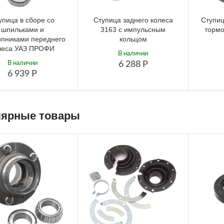
упица в сборе со
Ступица заднего колеса
Ступиц
шпильками и
3163 с импульсным
торм
пниками переднего
кольцом
леса УАЗ ПРОФИ
В наличии
В наличии
6 288
Р
6 939
Р
ярные товары