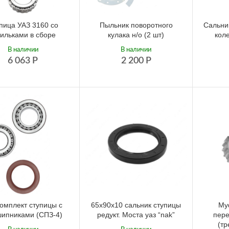
пица УАЗ 3160 со
Пыльник поворотного
Сальни
ильками в сборе
кулака н/о (2 шт)
кол
В наличии
В наличии
6 063
Р
2 200
Р
омплект ступицы с
65х90х10 сальник ступицы
Му
ипниками (СПЗ-4)
редукт. Моста уаз “nak”
пере
(т