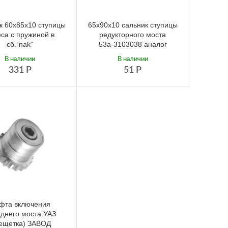
к 60х85х10 ступицы
65х90х10 сальник ступицы
еса с пружиной в
редукторного моста
сб.”nak”
53а-3103038 аналог
В наличии
В наличии
331
Р
51
Р
фта включения
днего моста УАЗ
рещетка) ЗАВОД