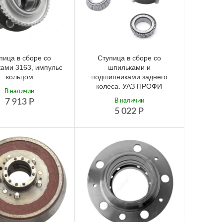
пица в сборе со
Ступица в сборе со
ами 3163, импульс
шпильками и
кольцом
подшипниками заднего
колеса. УАЗ ПРОФИ
В наличии
7 913
Р
В наличии
5 022
Р