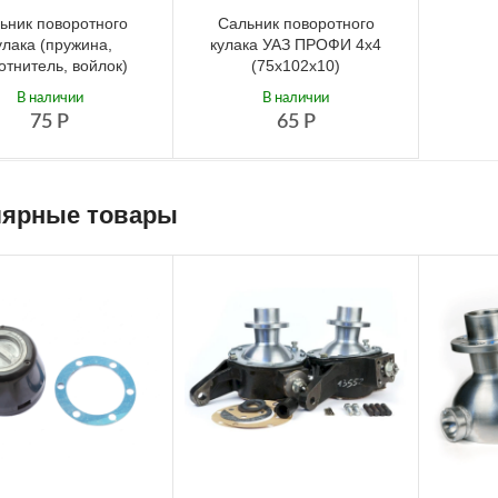
ьник поворотного
Сальник поворотного
улака (пружина,
кулака УАЗ ПРОФИ 4х4
отнитель, войлок)
(75х102х10)
В наличии
В наличии
75
Р
65
Р
ярные товары