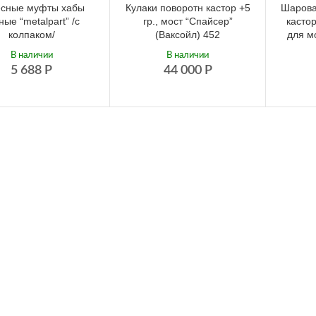
есные муфты хабы
Кулаки поворотн кастор +5
Шарова
ные “metalpart” /с
гр., мост “Спайсер”
касто
колпаком/
(Ваксойл) 452
для м
В наличии
В наличии
5 688
Р
44 000
Р