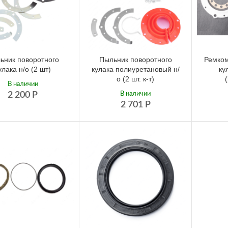
ьник поворотного
Пыльник поворотного
Ремком
улака н/о (2 шт)
кулака полиуретановый н/
ку
о (2 шт. к-т)
В наличии
2 200
Р
В наличии
2 701
Р