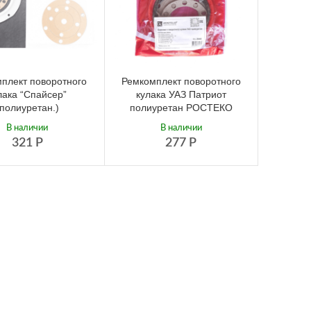
плект поворотного
Ремкомплект поворотного
лака “Спайсер”
кулака УАЗ Патриот
(полиуретан.)
полиуретан РОСТЕКО
В наличии
В наличии
321
Р
277
Р