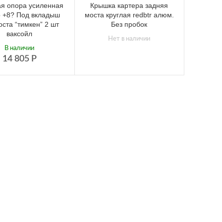
я опора усиленная
Крышка картера задняя
р +8? Под вкладыш
моста круглая redbtr алюм.
оста “тимкен” 2 шт
Без пробок
ваксойл
Нет в наличии
В наличии
14 805
Р