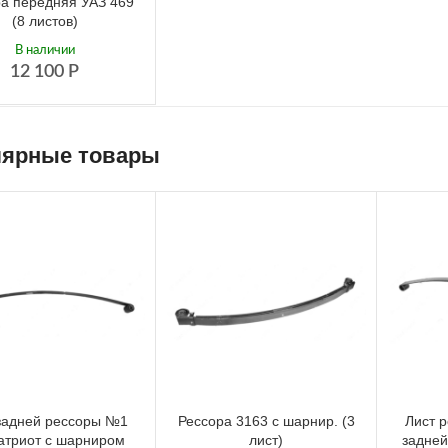
а передняя УАЗ 469
(8 листов)
В наличии
12 100
Р
ярные товары
задней рессоры №1
Рессора 3163 с шарнир. (3
Лист 
патриот с шарниром
лист)
задне