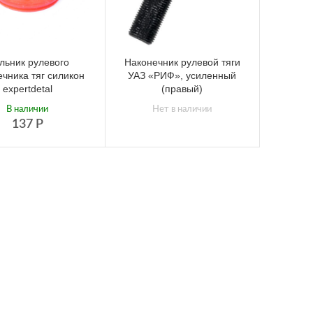
льник рулевого
Наконечник рулевой тяги
ечника тяг силикон
УАЗ «РИФ», усиленный
expertdetal
(правый)
В наличии
Нет в наличии
137
Р