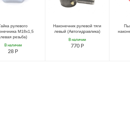
Гайка рулевого
Наконечник рулевой тяги
Пы
онечника М18х1,5
левый (Автогидравлика)
након
(левая резьба)
В наличии
В наличии
770
Р
28
Р