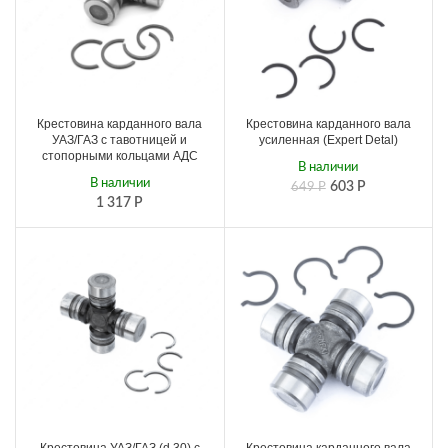
Крестовина карданного вала
Крестовина карданного вала
УАЗ/ГАЗ с тавотницей и
усиленная (Expert Detal)
стопорными кольцами АДС
В наличии
В наличии
603
Р
649
Р
1 317
Р