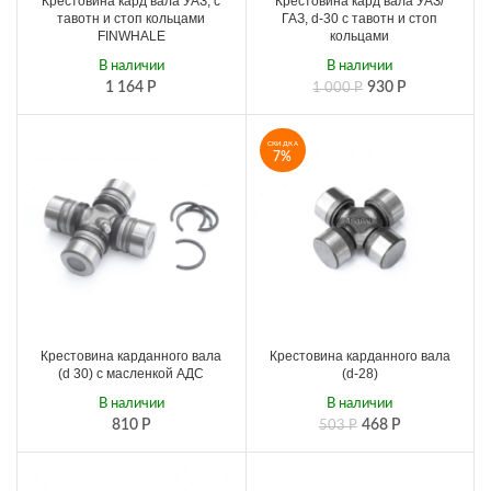
Крестовина кард вала УАЗ, с
Крестовина кард вала УАЗ/
тавотн и стоп кольцами
ГАЗ, d-30 с тавотн и стоп
FINWHALE
кольцами
В наличии
В наличии
1 164
Р
930
Р
1 000
Р
СКИДКА
7%
Крестовина карданного вала
Крестовина карданного вала
(d 30) с масленкой АДС
(d-28)
В наличии
В наличии
810
Р
468
Р
503
Р