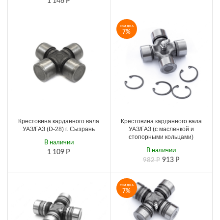
1 146
Р
СКИДКА
7%
Крестовина карданного вала
Крестовина карданного вала
УАЗ/ГАЗ (D-28) г. Сызрань
УАЗ/ГАЗ (с масленкой и
стопорными кольцами)
В наличии
В наличии
1 109
Р
913
Р
982
Р
СКИДКА
7%