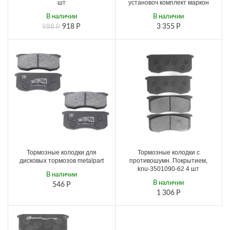
шт
установоч комплект маркон
В наличии
В наличии
918
Р
3 355
Р
988
Р
Тормозные колодки для
Тормозные колодки с
дисковых тормозов metalpart
противошумн. Покрытием,
knu-3501090-62 4 шт
В наличии
В наличии
546
Р
1 306
Р