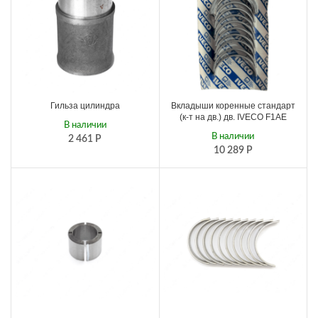
Гильза цилиндра
Вкладыши коренные стандарт
(к-т на дв.) дв. IVECO F1AE
В наличии
В наличии
2 461
Р
10 289
Р