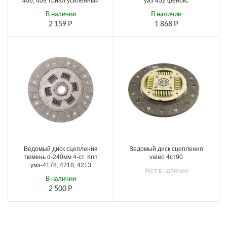
406, 409 триал усиленный
уаз 452 фенокс
В наличии
В наличии
2 159
Р
1 868
Р
Ведомый диск сцепления
Ведомый диск сцепления
тюмень d-240мм 4-ст. Кпп
valeo 4ст90
умз-4178, 4218, 4213
Нет в наличии
В наличии
2 500
Р