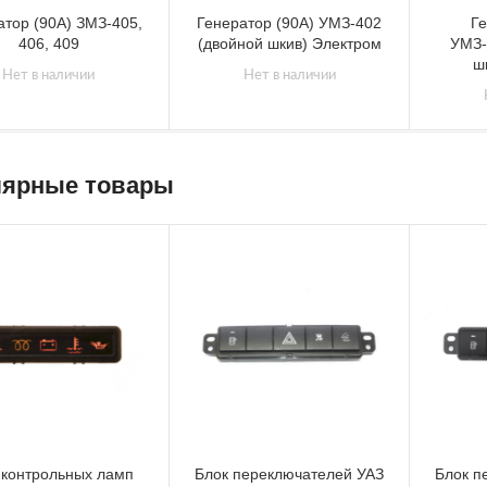
атор (90А) ЗМЗ-405,
Генератор (90А) УМЗ-402
Ге
406, 409
(двойной шкив) Электром
УМЗ-
ш
Нет в наличии
Нет в наличии
ярные товары
 контрольных ламп
Блок переключателей УАЗ
Блок п